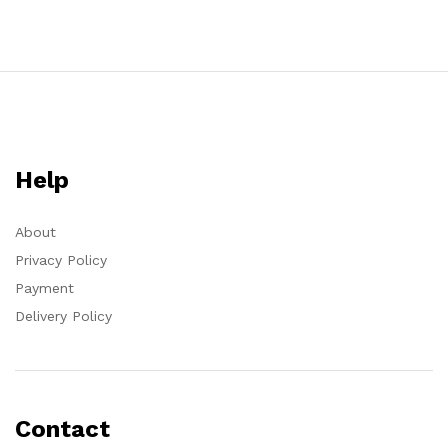
Help
About
Privacy Policy
Payment
Delivery Policy
Contact