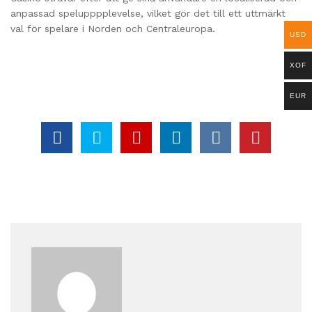
anpassad spelupppplevelse, vilket gör det till ett uttmärkt
val för spelare i Norden och Centraleuropa.
USD
XOF
EUR