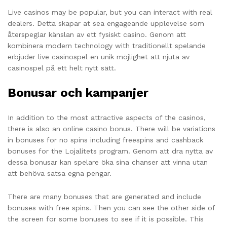
Live casinos may be popular, but you can interact with real
dealers. Detta skapar at sea engageande upplevelse som
återspeglar känslan av ett fysiskt casino. Genom att
kombinera modern technology with traditionellt spelande
erbjuder live casinospel en unik möjlighet att njuta av
casinospel på ett helt nytt sätt.
Bonusar och kampanjer
In addition to the most attractive aspects of the casinos,
there is also an online casino bonus. There will be variations
in bonuses for no spins including freespins and cashback
bonuses for the Lojalitets program. Genom att dra nytta av
dessa bonusar kan spelare öka sina chanser att vinna utan
att behöva satsa egna pengar.
There are many bonuses that are generated and include
bonuses with free spins. Then you can see the other side of
the screen for some bonuses to see if it is possible. This