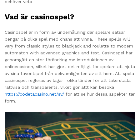
behöver veta
Vad är casinospel?
Casinospel är in form av underhållning där spelare satsar
pengar på olika spel med chans att vinna. These spells will
vary from classic styles to blackjack and roulette to modern
automaton with advanced graphics and text. Casinospel har
genomgått en stor förändring me introduktionen av
onlinecasinon, vilket har gjort det möjligt för spelare att njuta
av sina favoritspel från bekvämligheten av sitt hem. Att spela
casinospel regleras av lagar i olika länder för att täkerställa
rättvisa och transparents, vilket gör attt kan besöka
https://codetacasino.net/sv/
för att se hur dessa aspekter tar
form.