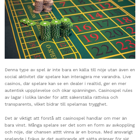
Denna type av spel är inte bara en källa till nöje utan även en
social aktivitet där spelare kan interagera me varandra. Live
casinos, där spelare kan se en dealer i realtid, ger en mer
autentisk uppplevelse och ökar spänningen. Casinospel rules
av lagar i lolika länder för attt säkerställa rättvisa och
transparents, vilket bidrar till spelarnas trygghet.
Det är viktigt att förstå att casinospel handlar om mer än
bara vinst. Många spelare ser det som en form av avkoppling
och nöje, där chansen atttt vinna är en bonus. Med ansvarigt
spelande i fokus är det avgörande att sätta gränser för sig