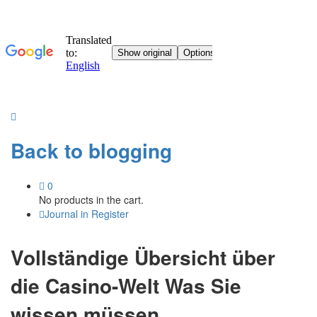
Back to
blogging
0
No products in the cart.
Journal in
Register
Vollständige Übersicht über
die Casino-Welt Was Sie
wissen müssen