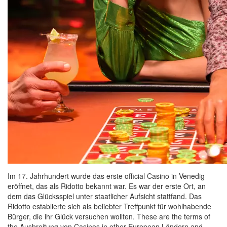
Im 17. Jahrhundert wurde das erste official Casino in Venedig
eröffnet, das als Ridotto bekannt war. Es war der erste Ort, an
dem das Glücksspiel unter staatlicher Aufsicht stattfand. Das
Ridotto establierte sich als beliebter Treffpunkt für wohlhabende
Bürger, die ihr Glück versuchen wollten. These are the terms of
the Ausbreitung von Casinos in other European Ländern and