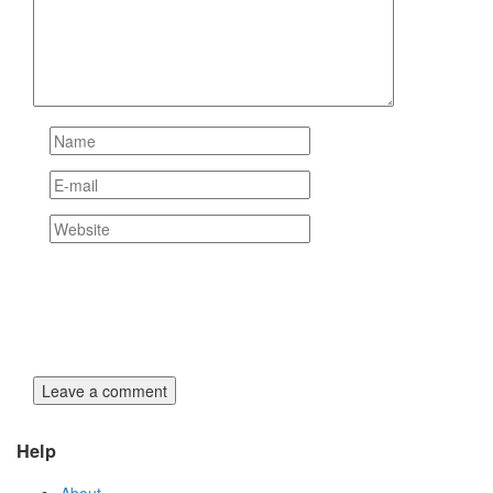
Help
About