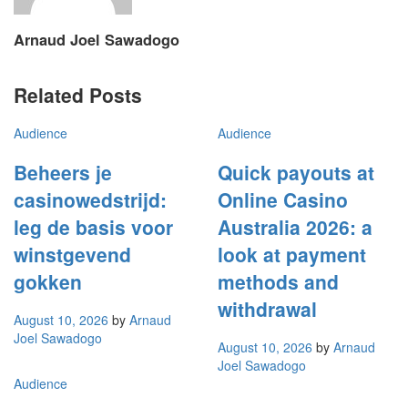
Arnaud Joel Sawadogo
Related Posts
Audience
Audience
Beheers je
Quick payouts at
casinowedstrijd:
Online Casino
leg de basis voor
Australia 2026: a
winstgevend
look at payment
gokken
methods and
withdrawal
August 10, 2026
by
Arnaud
Joel Sawadogo
August 10, 2026
by
Arnaud
Joel Sawadogo
Audience