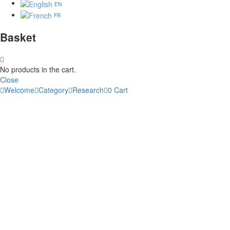
EN
FR
Basket
No products in the cart.
Close
Welcome
Category
Research
0
Cart