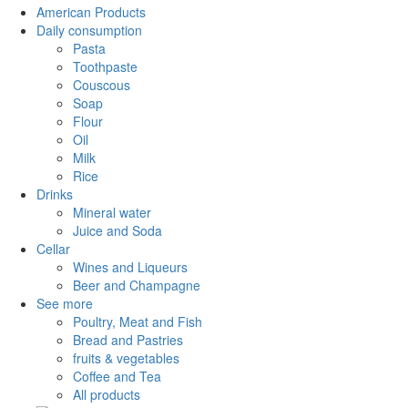
American Products
Daily consumption
Pasta
Toothpaste
Couscous
Soap
Flour
Oil
Milk
Rice
Drinks
Mineral water
Juice and Soda
Cellar
Wines and Liqueurs
Beer and Champagne
See more
Poultry, Meat and Fish
Bread and Pastries
fruits & vegetables
Coffee and Tea
All products