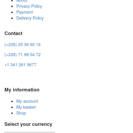
Privacy Policy
Payment
Delivery Policy
Contact
(+226) 25 36 60 16
(+226)
71 98 04 72
+1 341 261 9677
My information
My account
My basket
Shop
Select your currency