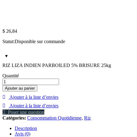
$
26,84
Statut:
Disponible sur commande
RIZ LIZA INDIEN PARBOILED 5% BRISURE 25kg
RIZ
Quantité
LIZA
PARBOILED
Ajouter au panier
5%
Ajouter à la liste d’envies
BRISURE
25kg
Ajouter à la liste d’envies
quantité
Poser une question
Catégories:
Consommation Quotidienne
,
Riz
Description
Avis (0)