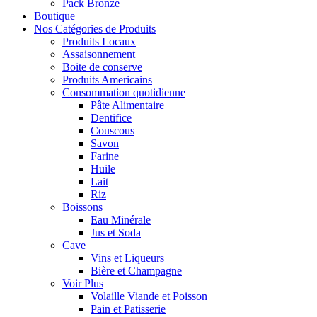
Pack Bronze
Boutique
Nos Catégories de Produits
Produits Locaux
Assaisonnement
Boite de conserve
Produits Americains
Consommation quotidienne
Pâte Alimentaire
Dentifice
Couscous
Savon
Farine
Huile
Lait
Riz
Boissons
Eau Minérale
Jus et Soda
Cave
Vins et Liqueurs
Bière et Champagne
Voir Plus
Volaille Viande et Poisson
Pain et Patisserie