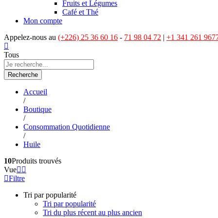
Fruits et Légumes
Café et Thé
Mon compte
Appelez-nous au
(+226) 25 36 60 16
-
71 98 04 72
|
+1 341 261 967
Tous
Recherche
Accueil
/
Boutique
/
Consommation Quotidienne
/
Huile
10
Produits trouvés
Vue
Filtre
Tri par popularité
Tri par popularité
Tri du plus récent au plus ancien