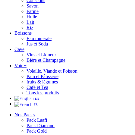
Couscous
Savon
Farine
Huile
Lait
Riz
Boissons
Eau minérale
Jus et Soda
Cave
Vins et Liqueur
Bière et Champagne
Voir +
Volaille, Viande et Poisson
Pain et Pâtisserie
fruits & légumes
Café et Tea
Tous les produits
EN
FR
Nos Packs
Pack Laafi
Pack Diamand
Pack Gold