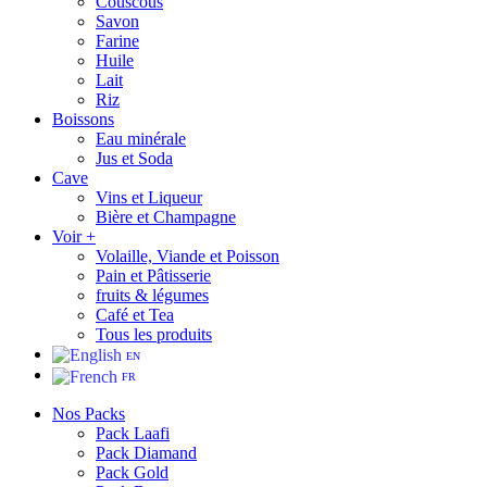
Couscous
Savon
Farine
Huile
Lait
Riz
Boissons
Eau minérale
Jus et Soda
Cave
Vins et Liqueur
Bière et Champagne
Voir +
Volaille, Viande et Poisson
Pain et Pâtisserie
fruits & légumes
Café et Tea
Tous les produits
EN
FR
Nos Packs
Pack Laafi
Pack Diamand
Pack Gold