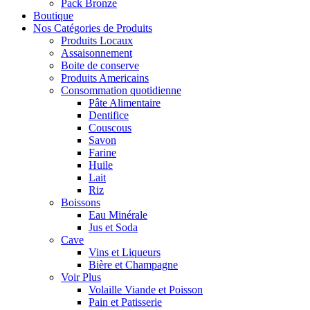
Pack Bronze
Boutique
Nos Catégories de Produits
Produits Locaux
Assaisonnement
Boite de conserve
Produits Americains
Consommation quotidienne
Pâte Alimentaire
Dentifice
Couscous
Savon
Farine
Huile
Lait
Riz
Boissons
Eau Minérale
Jus et Soda
Cave
Vins et Liqueurs
Bière et Champagne
Voir Plus
Volaille Viande et Poisson
Pain et Patisserie