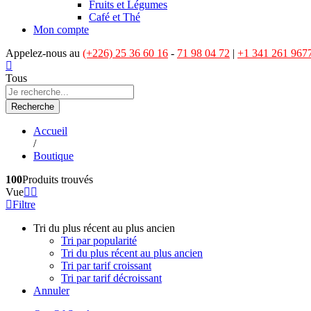
Fruits et Légumes
Café et Thé
Mon compte
Appelez-nous au
(+226) 25 36 60 16
-
71 98 04 72
|
+1 341 261 967
Tous
Recherche
Accueil
/
Boutique
100
Produits trouvés
Vue
Filtre
Tri du plus récent au plus ancien
Tri par popularité
Tri du plus récent au plus ancien
Tri par tarif croissant
Tri par tarif décroissant
Annuler